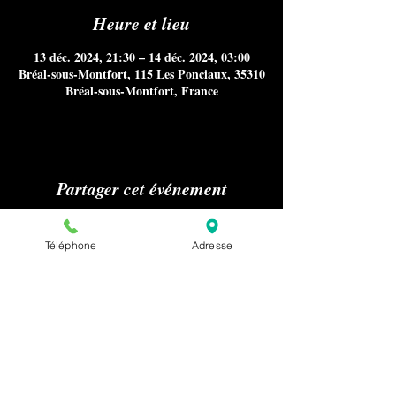
Heure et lieu
13 déc. 2024, 21:30 – 14 déc. 2024, 03:00
Bréal-sous-Montfort, 115 Les Ponciaux, 35310
Bréal-sous-Montfort, France
Partager cet événement
Téléphone
Adresse
Aucun référencement sur Internet
notamment Google Maps, ni
publications sur les médias ou presse
nous concernant n'est autorisé sans
notre accord préalable pour la
confidentialité de nos clients.
Pour effectuer une demande relative à la
presse ou au référencement de notre