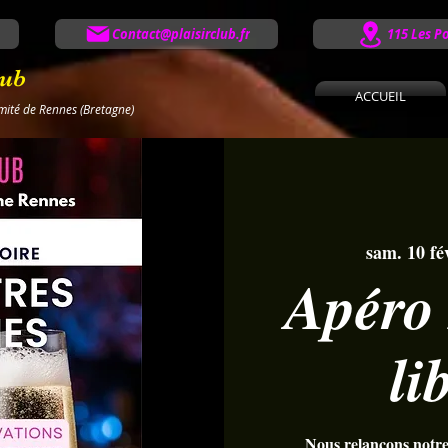
Contact@plaisirclub.fr
115 Les P
lub
ACCUEIL
imité de Rennes (Bretagne)
sam. 10 fé
Apéro
li
Nous relançons notre 