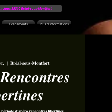
onciaux 35310 Bréal-sous-Montfort
Evénements
Plus d'informations
vr.
  |  
Bréal-sous-Montfort
 Rencontres
bertines
période d'apéro rencontres libertines.