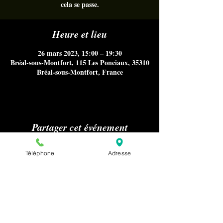
cela se passe.
Heure et lieu
26 mars 2023, 15:00 – 19:30
Bréal-sous-Montfort, 115 Les Ponciaux, 35310
Bréal-sous-Montfort, France
Partager cet événement
Téléphone
Adresse
Aucun référencement sur Internet
notamment Google Maps, ni
publications sur les médias ou presse
nous concernant n'est autorisé sans
notre accord préalable pour la