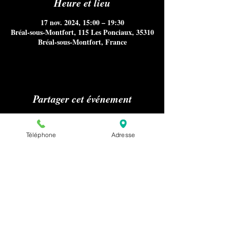
Heure et lieu
17 nov. 2024, 15:00 – 19:30
Bréal-sous-Montfort, 115 Les Ponciaux, 35310
Bréal-sous-Montfort, France
Partager cet événement
Téléphone
Adresse
Aucun référencement sur Internet
notamment Google Maps, ni
publications sur les médias ou presse
nous concernant n'est autorisé sans
notre accord préalable pour la
confidentialité de nos clients.
Pour effectuer une demande relative à la
presse ou au référencement de notre
établissement, merci de nous envoyer un