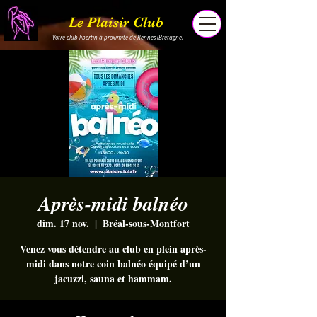
Le Plaisir Club
Votre club libertin à proximité de Rennes (Bretagne)
Après-midi balnéo
dim. 17 nov.
  |  
Bréal-sous-Montfort
Venez vous détendre au club en plein après-
midi dans notre coin balnéo équipé d’un
jacuzzi, sauna et hammam.