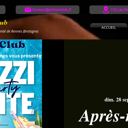
Contact@plaisirclub.fr
115 Les P
lub
ACCUEIL
imité de Rennes (Bretagne)
dim. 28 se
Après-