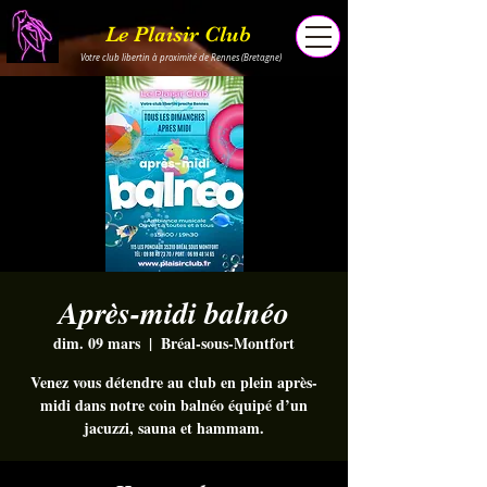
Le Plaisir Club
Votre club libertin à proximité de Rennes (Bretagne)
Après-midi balnéo
dim. 09 mars
  |  
Bréal-sous-Montfort
Venez vous détendre au club en plein après-
midi dans notre coin balnéo équipé d’un
jacuzzi, sauna et hammam.