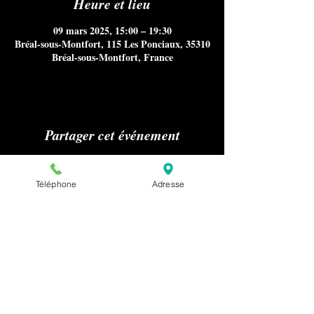
Heure et lieu
09 mars 2025, 15:00 – 19:30
Bréal-sous-Montfort, 115 Les Ponciaux, 35310
Bréal-sous-Montfort, France
Partager cet événement
Téléphone
Adresse
Aucun référencement sur Internet
notamment Google Maps, ni
publications sur les médias ou presse
nous concernant n'est autorisé sans
notre accord préalable pour la
confidentialité de nos clients.
Pour effectuer une demande relative à la
presse ou au référencement de notre
établissement, merci de nous envoyer un