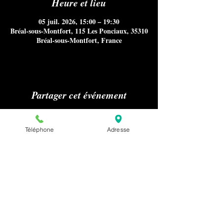
Heure et lieu
05 juil. 2026, 15:00 – 19:30
Bréal-sous-Montfort, 115 Les Ponciaux, 35310
Bréal-sous-Montfort, France
Partager cet événement
Téléphone
Adresse
Aucun référencement sur Internet
notamment Google Maps, ni
publications sur les médias ou presse
nous concernant n'est autorisé sans
notre accord préalable pour la
confidentialité de nos clients.
Pour effectuer une demande relative à la
presse ou au référencement de notre
établissement, merci de nous envoyer un