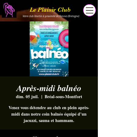
Le Plaisir Club
Votre club libertin à proximité de Rennes (Bretagne)
Après-midi balnéo
dim. 05 juil.
  |  
Bréal-sous-Montfort
Venez vous détendre au club en plein après-
midi dans notre coin balnéo équipé d’un
jacuzzi, sauna et hammam.