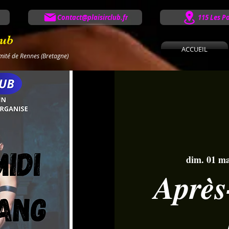
Contact@plaisirclub.fr
115 Les P
lub
ACCUEIL
imité de Rennes (Bretagne)
dim. 01 m
Après