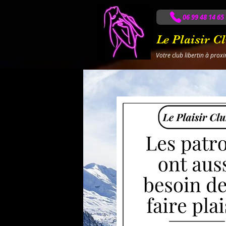
06 99 48 14 65
Le Plaisir C
Votre club libertin à prox