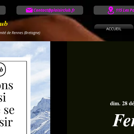
Contact@plaisirclub.fr
115 Les P
lub
ACCUEIL
imité de Rennes (Bretagne)
dim. 28 dé
Fe