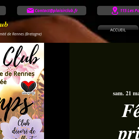
Contact@plaisirclub.fr
115 Les P
lub
ACCUEIL
imité de Rennes (Bretagne)
sam. 21 m
Fê
pr