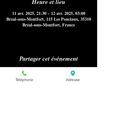
Heure et lieu
11 avr. 2025, 21:30 – 12 avr. 2025, 03:00
Bréal-sous-Montfort, 115 Les Ponciaux, 35310
Bréal-sous-Montfort, France
Partager cet événement
Téléphone
Adresse
Aucun référencement sur Internet
notamment Google Maps, ni
publications sur les médias ou presse
nous concernant n'est autorisé sans
notre accord préalable pour la
confidentialité de nos clients.
Pour effectuer une demande relative à la
presse ou au référencement de notre
établissement, merci de nous envoyer un