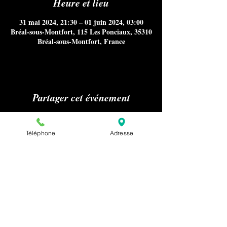
Heure et lieu
31 mai 2024, 21:30 – 01 juin 2024, 03:00
Bréal-sous-Montfort, 115 Les Ponciaux, 35310
Bréal-sous-Montfort, France
Partager cet événement
Téléphone
Adresse
Aucun référencement sur Internet
notamment Google Maps, ni
publications sur les médias ou presse
nous concernant n'est autorisé sans
notre accord préalable pour la
confidentialité de nos clients.
Pour effectuer une demande relative à la
presse ou au référencement de notre
établissement, merci de nous envoyer un