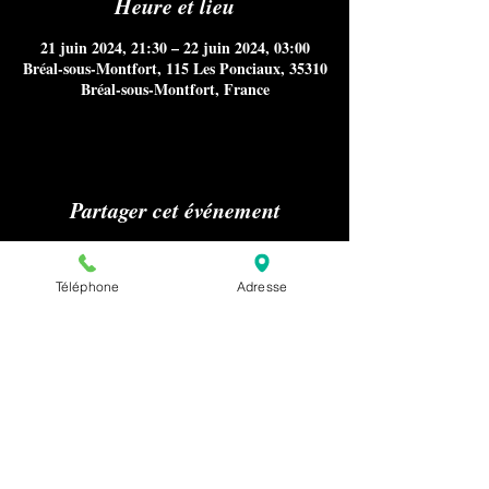
Heure et lieu
21 juin 2024, 21:30 – 22 juin 2024, 03:00
Bréal-sous-Montfort, 115 Les Ponciaux, 35310
Bréal-sous-Montfort, France
Partager cet événement
Téléphone
Adresse
Aucun référencement sur Internet
notamment Google Maps, ni
publications sur les médias ou presse
nous concernant n'est autorisé sans
notre accord préalable pour la
confidentialité de nos clients.
Pour effectuer une demande relative à la
presse ou au référencement de notre
établissement, merci de nous envoyer un