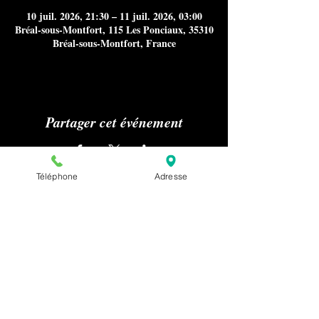
10 juil. 2026, 21:30 – 11 juil. 2026, 03:00
Bréal-sous-Montfort, 115 Les Ponciaux, 35310
Bréal-sous-Montfort, France
Partager cet événement
Téléphone
Adresse
Aucun référencement sur Internet
notamment Google Maps, ni
publications sur les médias ou presse
nous concernant n'est autorisé sans
notre accord préalable pour la
confidentialité de nos clients.
Pour effectuer une demande relative à la
presse ou au référencement de notre
établissement, merci de nous envoyer un
mail à :
contact@plaisirclub.fr