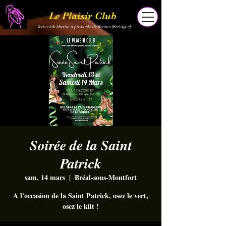
Le Plaisir Club
Votre club libertin à proximité de Rennes (Bretagne)
Soirée de la Saint
Patrick
sam. 14 mars
  |  
Bréal-sous-Montfort
A l'occasion de la Saint Patrick, osez le vert,
osez le kilt !