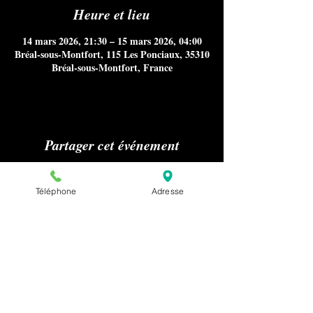
Heure et lieu
14 mars 2026, 21:30 – 15 mars 2026, 04:00
Bréal-sous-Montfort, 115 Les Ponciaux, 35310
Bréal-sous-Montfort, France
Partager cet événement
Téléphone
Adresse
Aucun référencement sur Internet
notamment Google Maps, ni
publications sur les médias ou presse
nous concernant n'est autorisé sans
notre accord préalable pour la
confidentialité de nos clients.
Pour effectuer une demande relative à la
presse ou au référencement de notre