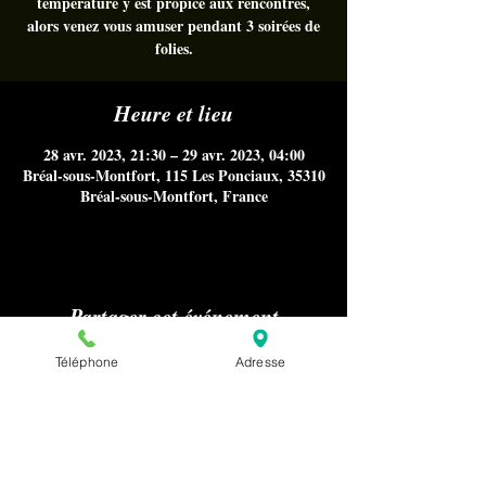
température y est propice aux rencontres,
alors venez vous amuser pendant 3 soirées de
folies.
Heure et lieu
28 avr. 2023, 21:30 – 29 avr. 2023, 04:00
Bréal-sous-Montfort, 115 Les Ponciaux, 35310
Bréal-sous-Montfort, France
Partager cet événement
Téléphone
Adresse
Aucun référencement sur Internet
notamment Google Maps, ni