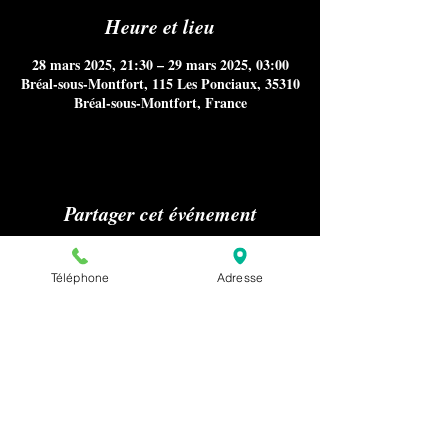
Heure et lieu
28 mars 2025, 21:30 – 29 mars 2025, 03:00
Bréal-sous-Montfort, 115 Les Ponciaux, 35310
Bréal-sous-Montfort, France
Partager cet événement
Téléphone
Adresse
Aucun référencement sur Internet
notamment Google Maps, ni
publications sur les médias ou presse
nous concernant n'est autorisé sans
notre accord préalable pour la
confidentialité de nos clients.
Pour effectuer une demande relative à la
presse ou au référencement de notre