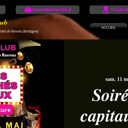
Contact@plaisirclub.fr
115 Les P
lub
ACCUEIL
imité de Rennes (Bretagne)
sam. 11 m
Soir
capita