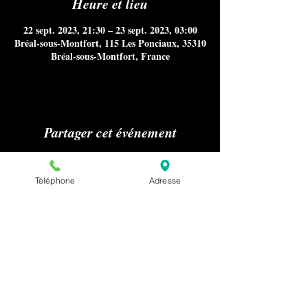
Heure et lieu
22 sept. 2023, 21:30 – 23 sept. 2023, 03:00
Bréal-sous-Montfort, 115 Les Ponciaux, 35310
Bréal-sous-Montfort, France
Partager cet événement
Téléphone
Adresse
Aucun référencement sur Internet
notamment Google Maps, ni
publications sur les médias ou presse
nous concernant n'est autorisé sans
notre accord préalable pour la
confidentialité de nos clients.
Pour effectuer une demande relative à la
presse ou au référencement de notre
établissement, merci de nous envoyer un